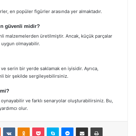
er, en popüler figürler arasında yer almaktadır.
in güvenli midir?
nli malzemelerden üretilmiştir. Ancak, küçük parçalar
n uygun olmayabilir.
ve serin bir yerde saklamak en iyisidir. Ayrıca,
i bir şekilde sergileyebilirsiniz.
 mi?
oynayabilir ve farklı senaryolar oluşturabilirsiniz. Bu,
yardımcı olur.
st
Reddit
VKontakte
Odnoklassniki
Pocket
Skype
Messenger
E-Posta ile paylaş
Yazdır