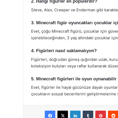
2. Hangi figürler en popülerdir?
Steve, Alex, Creeper ve Enderman gibi karakterl
3. Minecraft figür oyuncakları çocuklar iç
Evet, çoğu Minecraft figürü, çocuklar için güve
içerebileceğinden, 3 yaş altındaki çocuklar içi
4. Figürleri nasıl saklamalıyım?
Figürleri, doğrudan güneş ışığından uzak, kuru 
koleksiyon kutuları veya raflar kullanarak düzenl
5. Minecraft figürleri ile oyun oynanabilir
Evet, figürler ile hayal gücünüze dayalı oyunlar 
çocukların sosyal becerilerini geliştirmelerine 
Facebook
X
LinkedIn
Tumblr
Pintere