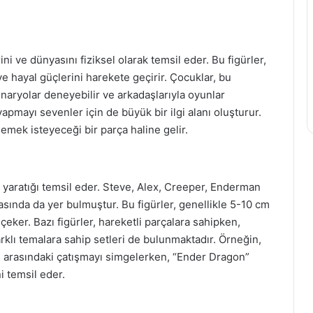
ni ve dünyasını fiziksel olarak temsil eder. Bu figürler,
e hayal güçlerini harekete geçirir. Çocuklar, bu
 senaryolar deneyebilir ve arkadaşlarıyla oyunlar
apmayı sevenler için de büyük bir ilgi alanı oluşturur.
lemek isteyeceği bir parça haline gelir.
e yaratığı temsil eder. Steve, Alex, Creeper, Enderman
sında da yer bulmuştur. Bu figürler, genellikle 5-10 cm
t çeker. Bazı figürler, hareketli parçalara sahipken,
 farklı temalara sahip setleri de bulunmaktadır. Örneğin,
tçı arasındaki çatışmayı simgelerken, “Ender Dragon”
i temsil eder.