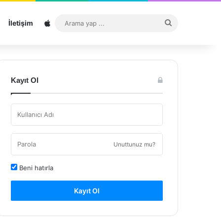
Sitemap
Arama
İletişim
yap
...
Kayıt Ol
Unuttunuz mu?
Beni hatırla
Kayıt Ol