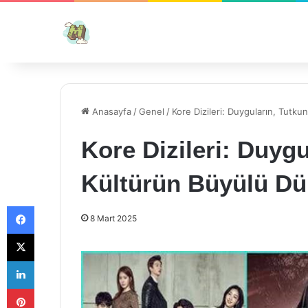
Anasayfa
/
Genel
/
Kore Dizileri: Duyguların, Tutk
Kore Dizileri: Duyg
Kültürün Büyülü Dü
Facebook
8 Mart 2025
X
LinkedIn
Pinterest