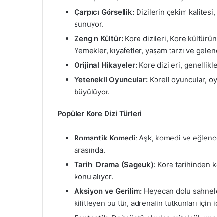
Çarpıcı Görsellik:
Dizilerin çekim kalitesi,
sunuyor.
Zengin Kültür:
Kore dizileri, Kore kültürün
Yemekler, kıyafetler, yaşam tarzı ve gelene
Orijinal Hikayeler:
Kore dizileri, genellikl
Yetenekli Oyuncular:
Koreli oyuncular, oy
büyülüyor.
Popüler Kore Dizi Türleri
Romantik Komedi:
Aşk, komedi ve eğlence
arasında.
Tarihi Drama (Sageuk):
Kore tarihinden kes
konu alıyor.
Aksiyon ve Gerilim:
Heyecan dolu sahneler 
kilitleyen bu tür, adrenalin tutkunları için i