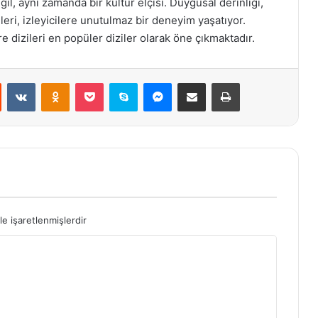
ğil, aynı zamanda bir kültür elçisi. Duygusal derinliği,
ileri, izleyicilere unutulmaz bir deneyim yaşatıyor.
e dizileri en popüler diziler olarak öne çıkmaktadır.
st
Reddit
VKontakte
Odnoklassniki
Pocket
Skype
Messenger
E-Posta ile paylaş
Yazdır
le işaretlenmişlerdir