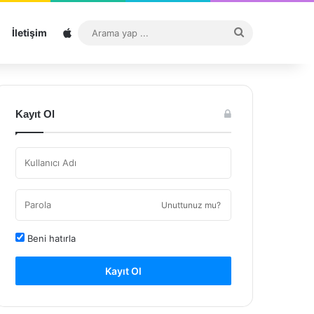
Sitemap
Arama
İletişim
yap
...
Kayıt Ol
Unuttunuz mu?
Beni hatırla
Kayıt Ol