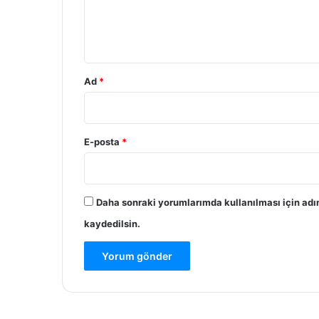
m
*
Ad
*
E-posta
*
Daha sonraki yorumlarımda kullanılması için adı
kaydedilsin.