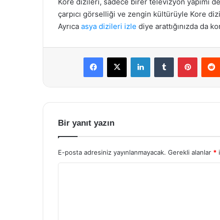
Kore dizileri, sadece birer televizyon yapımı de
çarpıcı görselliği ve zengin kültürüyle Kore diz
Ayrıca
asya dizileri izle
diye arattığınızda da kor
Facebook
X
LinkedIn
Tumblr
Pintere
Bir yanıt yazın
E-posta adresiniz yayınlanmayacak.
Gerekli alanlar
*
i
Y
o
r
u