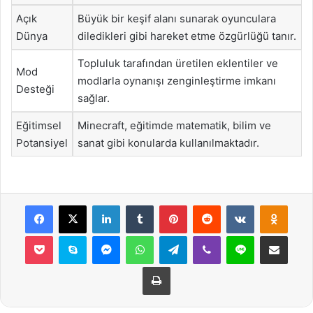
Açık
Büyük bir keşif alanı sunarak oyunculara
Dünya
diledikleri gibi hareket etme özgürlüğü tanır.
Topluluk tarafından üretilen eklentiler ve
Mod
modlarla oynanışı zenginleştirme imkanı
Desteği
sağlar.
Eğitimsel
Minecraft, eğitimde matematik, bilim ve
Potansiyel
sanat gibi konularda kullanılmaktadır.
Facebook
X
LinkedIn
Tumblr
Pinterest
Reddit
VKontakte
Odnok
Pocket
Skype
Messenger
WhatsApp
Telegram
Viber
Line
E-Posta ile payla
Yazdır