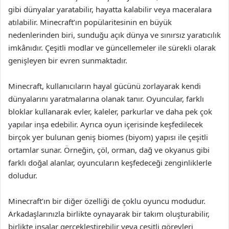
gibi dünyalar yaratabilir, hayatta kalabilir veya maceralara
atılabilir. Minecraft’ın popülaritesinin en büyük
nedenlerinden biri, sunduğu açık dünya ve sınırsız yaratıcılık
imkânıdır. Çeşitli modlar ve güncellemeler ile sürekli olarak
genişleyen bir evren sunmaktadır.
Minecraft, kullanıcıların hayal gücünü zorlayarak kendi
dünyalarını yaratmalarına olanak tanır. Oyuncular, farklı
bloklar kullanarak evler, kaleler, parkurlar ve daha pek çok
yapılar inşa edebilir. Ayrıca oyun içerisinde keşfedilecek
birçok yer bulunan geniş biomes (biyom) yapısı ile çeşitli
ortamlar sunar. Örneğin, çöl, orman, dağ ve okyanus gibi
farklı doğal alanlar, oyuncuların keşfedeceği zenginliklerle
doludur.
Minecraft’ın bir diğer özelliği de çoklu oyuncu modudur.
Arkadaşlarınızla birlikte oynayarak bir takım oluşturabilir,
birlikte inşalar gerçekleştirebilir veya çeşitli görevleri