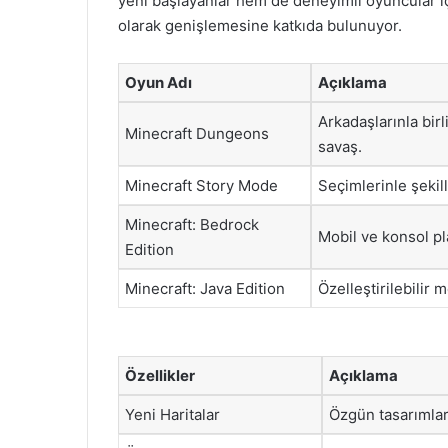
yeni başlayanlar hem de deneyimli oyuncular iç
olarak genişlemesine katkıda bulunuyor.
Oyun Adı
Açıklama
Arkadaşlarınla birl
Minecraft Dungeons
savaş.
Minecraft Story Mode
Seçimlerinle şekil
Minecraft: Bedrock
Mobil ve konsol pla
Edition
Minecraft: Java Edition
Özelleştirilebilir 
Özellikler
Açıklama
Yeni Haritalar
Özgün tasarımlara