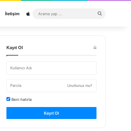
Sitemap
Arama
İletişim
yap
...
Kayıt Ol
Unuttunuz mu?
Beni hatırla
Kayıt Ol