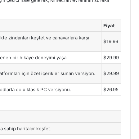
in çekici hale gelerek, Minecraft evreninin sürekli
Fiyat
ikte zindanları keşfet ve canavarlara karşı
$19.99
lenen bir hikaye deneyimi yaşa.
$29.99
tformları için özel içerikler sunan versiyon.
$29.99
modlarla dolu klasik PC versiyonu.
$26.95
 sahip haritalar keşfet.