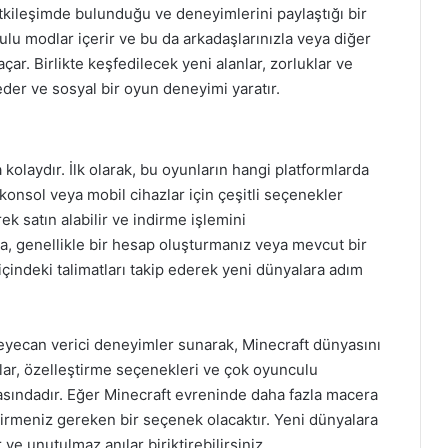
etkileşimde bulunduğu ve deneyimlerini paylaştığı bir
ulu modlar içerir ve bu da arkadaşlarınızla veya diğer
çar. Birlikte keşfedilecek yeni alanlar, zorluklar ve
 eder ve sosyal bir oyun deneyimi yaratır.
kolaydır. İlk olarak, bu oyunların hangi platformlarda
onsol veya mobil cihazlar için çeşitli seçenekler
k satın alabilir ve indirme işlemini
ra, genellikle bir hesap oluşturmanız veya mevcut bir
içindeki talimatları takip ederek yeni dünyalara adım
heyecan verici deneyimler sunarak, Minecraft dünyasını
alar, özelleştirme seçenekleri ve çok oyunculu
rasındadır. Eğer Minecraft evreninde daha fazla macera
dirmeniz gereken bir seçenek olacaktır. Yeni dünyalara
ve unutulmaz anılar biriktirebilirsiniz.