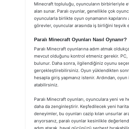
Minecraft topluluğu, oyuncuların birbirleriyle 
alan sunar. Paralı oyunlar, genellikle çok oyunc
oyuncularla birlikte oyun oynamanın kapılarını a
görevler, oyuncular arasında iş birliğini teşvik
Paralı Minecraft Oyunları Nasıl Oynanır?
Paralı Minecraft oyunlarına adım atmak oldukça 
mevcut olduğunu kontrol etmeniz gerekir. PC, k
bulunur. Daha sonra, ilgilendiğiniz oyunu seçere
gerçekleştirebilirsiniz. Oyun yüklendikten son
hesapla giriş yapmanız istenir. Ardından, oyun 
atabilirsiniz.
Paralı Minecraft oyunları, oyunculara yeni ve 
daha da zenginleştirir. Keşfedilecek yeni harit
deneyimler, bu oyunları cazip kılan unsurlar a
arıyorsanız, paralı oyunlar kesinlikle değerlen
adım atarak, hayal gücünüzü serbest bırakabilir 