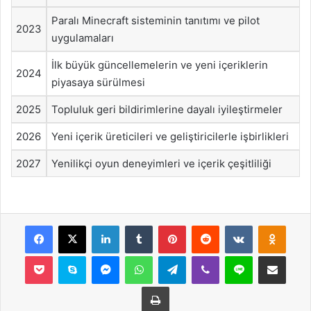
Paralı Minecraft sisteminin tanıtımı ve pilot
2023
uygulamaları
İlk büyük güncellemelerin ve yeni içeriklerin
2024
piyasaya sürülmesi
2025
Topluluk geri bildirimlerine dayalı iyileştirmeler
2026
Yeni içerik üreticileri ve geliştiricilerle işbirlikleri
2027
Yenilikçi oyun deneyimleri ve içerik çeşitliliği
Facebook
X
LinkedIn
Tumblr
Pinterest
Reddit
VKontakte
Odnok
Pocket
Skype
Messenger
WhatsApp
Telegram
Viber
Line
E-Posta ile payla
Yazdır