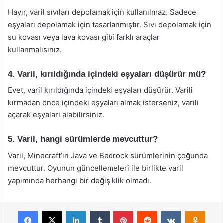
Hayır, varil sıvıları depolamak için kullanılmaz. Sadece
eşyaları depolamak için tasarlanmıştır. Sıvı depolamak için
su kovası veya lava kovası gibi farklı araçlar
kullanmalısınız.
4. Varil, kırıldığında içindeki eşyaları düşürür mü?
Evet, varil kırıldığında içindeki eşyaları düşürür. Varili
kırmadan önce içindeki eşyaları almak isterseniz, varili
açarak eşyaları alabilirsiniz.
5. Varil, hangi sürümlerde mevcuttur?
Varil, Minecraft’ın Java ve Bedrock sürümlerinin çoğunda
mevcuttur. Oyunun güncellemeleri ile birlikte varil
yapımında herhangi bir değişiklik olmadı.
Facebook
X
LinkedIn
Tumblr
Pinterest
Reddit
VKontakte
Odnok