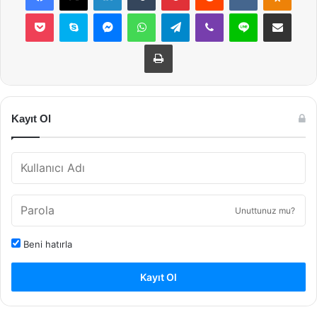
Pocket
Skype
Messenger
WhatsApp
Telegram
Viber
Line
E-Posta ile payla
Yazdır
Kayıt Ol
Unuttunuz mu?
Beni hatırla
Kayıt Ol