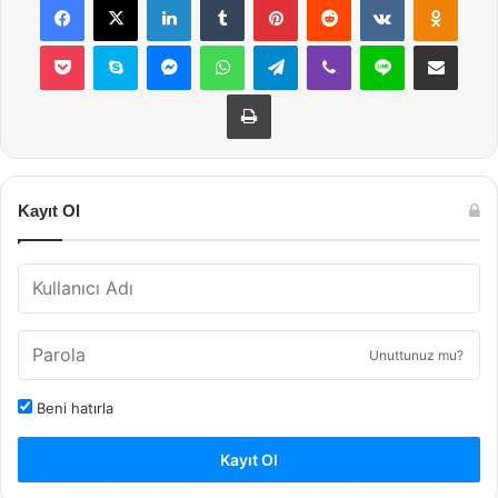
Pocket
Skype
Messenger
WhatsApp
Telegram
Viber
Line
E-Posta ile payla
Yazdır
Kayıt Ol
Unuttunuz mu?
Beni hatırla
Kayıt Ol