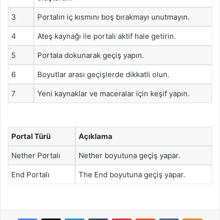
3
Portalın iç kısmını boş bırakmayı unutmayın.
4
Ateş kaynağı ile portalı aktif hale getirin.
5
Portala dokunarak geçiş yapın.
6
Boyutlar arası geçişlerde dikkatli olun.
7
Yeni kaynaklar ve maceralar için keşif yapın.
Portal Türü
Açıklama
Nether Portalı
Nether boyutuna geçiş yapar.
End Portalı
The End boyutuna geçiş yapar.
Facebook
X
LinkedIn
Tumblr
Pinterest
Reddit
VKontakte
Odnok