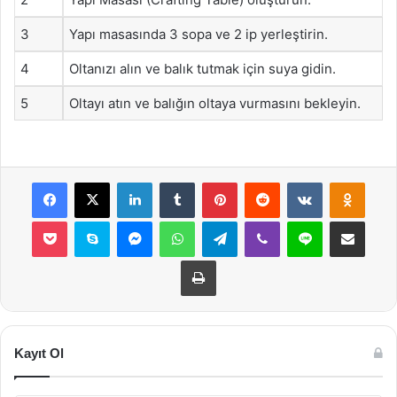
3
Yapı masasında 3 sopa ve 2 ip yerleştirin.
4
Oltanızı alın ve balık tutmak için suya gidin.
5
Oltayı atın ve balığın oltaya vurmasını bekleyin.
Facebook
X
LinkedIn
Tumblr
Pinterest
Reddit
VKontakte
Odnok
Pocket
Skype
Messenger
WhatsApp
Telegram
Viber
Line
E-Posta ile payla
Yazdır
Kayıt Ol