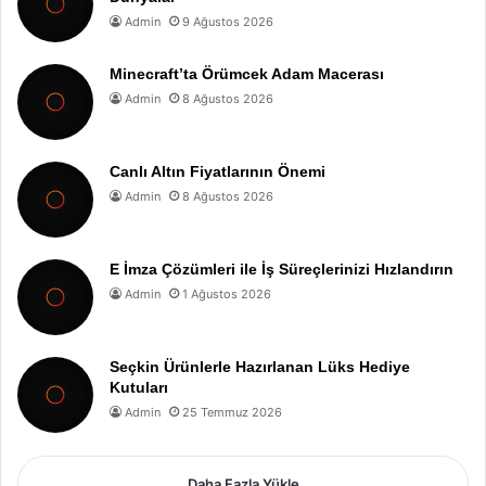
Admin
9 Ağustos 2026
Minecraft’ta Örümcek Adam Macerası
Admin
8 Ağustos 2026
Canlı Altın Fiyatlarının Önemi
Admin
8 Ağustos 2026
E İmza Çözümleri ile İş Süreçlerinizi Hızlandırın
Admin
1 Ağustos 2026
Seçkin Ürünlerle Hazırlanan Lüks Hediye
Kutuları
Admin
25 Temmuz 2026
Daha Fazla Yükle