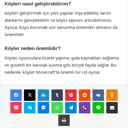
Köyleri nasıl geliştirebilirim?
Köyleri geliştirmek için yeni yapılar inşa edebilir, tarım
alanlarını genişletebilir ve köylü sayısını artırabilirsiniz.
Ayrıca, köyü korumak için savunma önlemleri almanız da
önemlidir.
Köyler neden önemlidir?
Köyler, oyunculara ticaret yapma, gıda kaynakları sağlama
ve güvenli bir barınak sunma gibi birçok fayda sağlar. Bu
nedenle, köyler Minecraft’ta önemli bir rol oynar.
Facebook
X
LinkedIn
Tumblr
Pinterest
Reddit
VKontakte
Odnok
Pocket
Skype
Messenger
WhatsApp
Telegram
Viber
Line
E-Posta ile payla
Yazdır