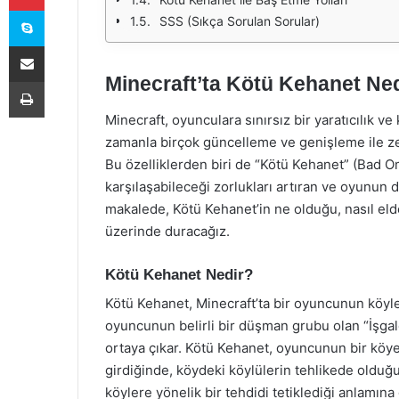
Skype
SSS (Sıkça Sorulan Sorular)
E-Posta ile paylaş
Minecraft’ta Kötü Kehanet Ne
Yazdır
Minecraft, oyunculara sınırsız bir yaratıcılık 
zamanla birçok güncelleme ve genişleme ile zen
Bu özelliklerden biri de “Kötü Kehanet” (Bad 
karşılaşabileceği zorlukları artıran ve oyunun 
makalede, Kötü Kehanet’in ne olduğu, nasıl elde
üzerinde duracağız.
Kötü Kehanet Nedir?
Kötü Kehanet, Minecraft’ta bir oyuncunun köyl
oyuncunun belirli bir düşman grubu olan “İşgalc
ortaya çıkar. Kötü Kehanet, oyuncunun bir köye
girdiğinde, köydeki köylülerin tehlikede oldu
köylere yönelik bir tehdidi tetiklediği anlamına 