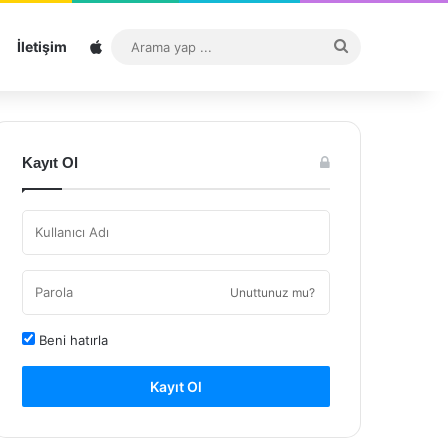
Sitemap
Arama
İletişim
yap
...
Kayıt Ol
Unuttunuz mu?
Beni hatırla
Kayıt Ol