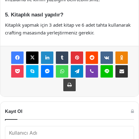
5. Kitaplık nasıl yapılır?
Kitaplık yapmak için 3 adet kitap ve 6 adet tahta kullanarak
crafting masasında yerleştirmeniz gerekir.
Facebook
X
LinkedIn
Tumblr
Pinterest
Reddit
VKontakte
Odnok
Pocket
Skype
Messenger
WhatsApp
Telegram
Viber
Line
E-Posta ile payla
Yazdır
Kayıt Ol