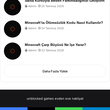
Salsa Kursuyla Beden Farkındalığınızı Geliştirin
Admin
25 Temmuz 2026
Minecraft’ta Ölümsüzlük Kodu Nasıl Kullanılır?
Admin
24 Temmuz 2026
Minecraft Çarp Büyüsü Ne İşe Yarar?
Admin
23 Temmuz 2026
Daha Fazla Yükle
unblocked games
evden eve nakliyat