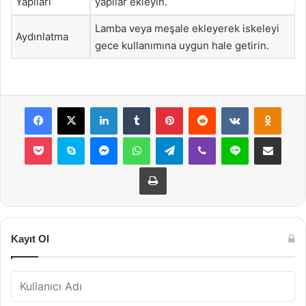
Yapıları
yapılar ekleyin.
Lamba veya meşale ekleyerek iskeleyi
Aydınlatma
gece kullanımına uygun hale getirin.
Facebook
X
LinkedIn
Tumblr
Pinterest
Reddit
VKontakte
Odnok
Pocket
Skype
Messenger
WhatsApp
Telegram
Viber
Line
E-Posta ile payla
Yazdır
Kayıt Ol