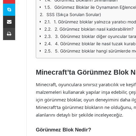
Skype
Görünmez Bloklar ile Oynamanın Eğlenceli
SSS (Sıkça Sorulan Sorular)
E-Posta ile paylaş
1. Görünmez bloklar yalnızca yaratıcı modd
Yazdır
2. Görünmez blokları nasıl kaldırabilirim?
3. Görünmez bloklar diğer oyuncular taraf
4. Görünmez bloklar ile nasıl tuzak kurabi
5. Görünmez bloklar hangi sürümlerde m
Minecraft’ta Görünmez Blok Na
Minecraft, oyunculara sınırsız yaratıcılık ve ke
malzemeleri kullanarak yapılar inşa edebilir, çeşi
için görünmez bloklar, oyun deneyimini daha ilg
Minecraft’ta görünmez blokların ne olduğunu, na
alanlarını detaylı bir şekilde inceleyeceğiz.
Görünmez Blok Nedir?