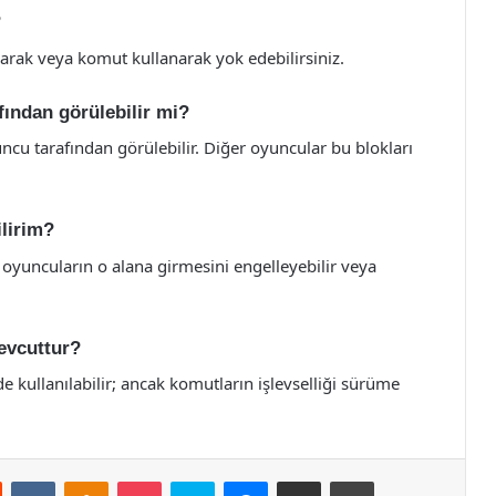
?
yarak veya komut kullanarak yok edebilirsiniz.
fından görülebilir mi?
ncu tarafından görülebilir. Diğer oyuncular bu blokları
ilirim?
, oyuncuların o alana girmesini engelleyebilir veya
evcuttur?
 kullanılabilir; ancak komutların işlevselliği sürüme
st
Reddit
VKontakte
Odnoklassniki
Pocket
Skype
Messenger
E-Posta ile paylaş
Yazdır