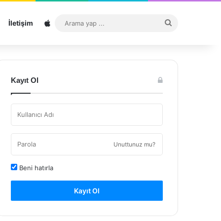
Sitemap
Arama
İletişim
yap
...
Kayıt Ol
Unuttunuz mu?
Beni hatırla
Kayıt Ol