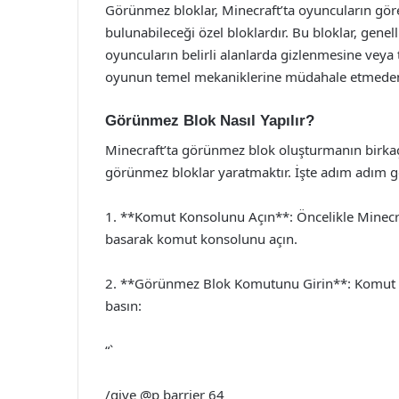
Görünmez bloklar, Minecraft’ta oyuncuların gör
bulunabileceği özel bloklardır. Bu bloklar, genell
oyuncuların belirli alanlarda gizlenmesine veya
oyunun temel mekaniklerine müdahale etmeden,
Görünmez Blok Nasıl Yapılır?
Minecraft’ta görünmez blok oluşturmanın birkaç
görünmez bloklar yaratmaktır. İşte adım adım
1. **Komut Konsolunu Açın**: Öncelikle Minecraf
basarak komut konsolunu açın.
2. **Görünmez Blok Komutunu Girin**: Komut k
basın:
“`
/give @p barrier 64