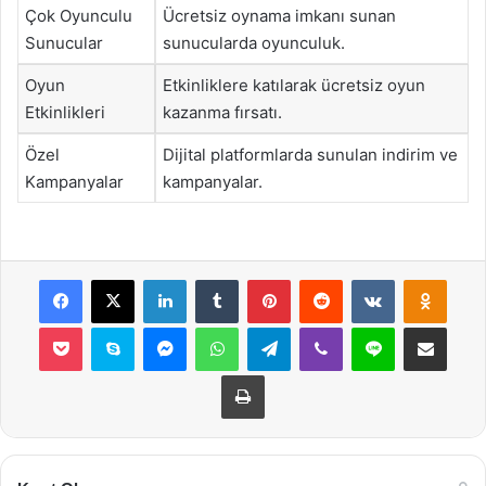
Çok Oyunculu
Ücretsiz oynama imkanı sunan
Sunucular
sunucularda oyunculuk.
Oyun
Etkinliklere katılarak ücretsiz oyun
Etkinlikleri
kazanma fırsatı.
Özel
Dijital platformlarda sunulan indirim ve
Kampanyalar
kampanyalar.
Facebook
X
LinkedIn
Tumblr
Pinterest
Reddit
VKontakte
Odnok
Pocket
Skype
Messenger
WhatsApp
Telegram
Viber
Line
E-Posta ile payla
Yazdır