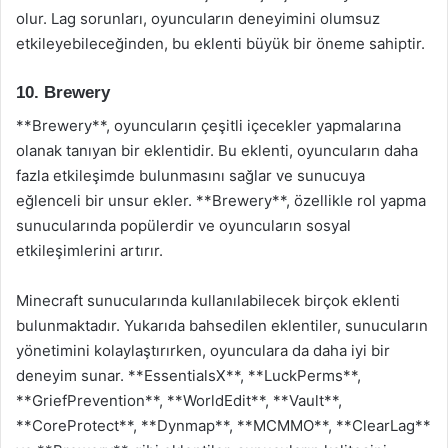
olur. Lag sorunları, oyuncuların deneyimini olumsuz
etkileyebileceğinden, bu eklenti büyük bir öneme sahiptir.
10. Brewery
**Brewery**, oyuncuların çeşitli içecekler yapmalarına
olanak tanıyan bir eklentidir. Bu eklenti, oyuncuların daha
fazla etkileşimde bulunmasını sağlar ve sunucuya
eğlenceli bir unsur ekler. **Brewery**, özellikle rol yapma
sunucularında popülerdir ve oyuncuların sosyal
etkileşimlerini artırır.
Minecraft sunucularında kullanılabilecek birçok eklenti
bulunmaktadır. Yukarıda bahsedilen eklentiler, sunucuların
yönetimini kolaylaştırırken, oyunculara da daha iyi bir
deneyim sunar. **EssentialsX**, **LuckPerms**,
**GriefPrevention**, **WorldEdit**, **Vault**,
**CoreProtect**, **Dynmap**, **MCMMO**, **ClearLag**