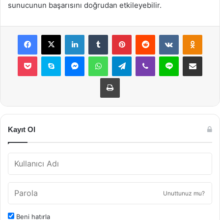
sunucunun başarısını doğrudan etkileyebilir.
Facebook
X
LinkedIn
Tumblr
Pinterest
Reddit
VKontakte
Odnok
Pocket
Skype
Messenger
WhatsApp
Telegram
Viber
Line
E-Posta ile payla
Yazdır
Kayıt Ol
Unuttunuz mu?
Beni hatırla