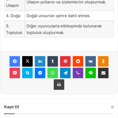
Ulaşım yollarını ve sistemlerini oluşturmak.
Ulaşım
4. Doğa
Doğal unsurları şehre dahil etmek.
5.
Diğer oyuncularla etkileşimde bulunarak
Topluluk
topluluk oluşturmak.
Facebook
X
LinkedIn
Tumblr
Pinterest
Reddit
VKontakte
Odnok
Pocket
Skype
Messenger
WhatsApp
Telegram
Viber
Line
E-Posta ile payla
Yazdır
Kayıt Ol