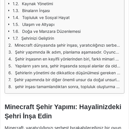
Kaynak Yönetimi
Binaların İnşası
Topluluk ve Sosyal Hayat
Ulaşım ve Altyapı
Doğa ve Manzara Düzenlemesi
Şehrinizi Geliştirin
Minecraft dünyasında şehir inşası, yaratıcılığınızı serbest bırakmanın en eğlenceli yollarından biridir. Oyuncular, kendi hayal güçlerini kullanarak, farklı mimari tarzlarla dolu büyük ve karmaşık şehirler oluşturabilirler. Bu süreç, sadece yapılar inşa etmekle kalmaz, aynı zamanda bir topluluğun yaşamını tasarlamak ve farklı alanları bir araya getirmekle de ilgilidir. Modern binalar, tarihi yapılar, parklar ve eğlence alanlarıyla dolu bir şehir, oyuncuların hayal gücünü sınırsız bir şekilde ortaya koymasına olanak tanır.
Şehir yapımında ilk adım, planlama aşamasıdır. Oyuncular, şehirlerinin hangi temada olacağına karar vermeli ve bu temaya uygun yapılar, yollar ve diğer unsurları düşünmelidir. Planlama aşaması, yapıların yerleşimini, sokakların düzenini ve yeşil alanların konumunu belirlemekte büyük önem taşır. Bu aşamada, şehir haritasının genel hatları oluşturulmalı ve her bir bölgenin amacı belirlenmelidir.
Şehir inşasının en keyifli yönlerinden biri, farklı mimari stilleri bir araya getirmektir. Klasik Avrupa mimarisinden, modern minimalist tasarımlara kadar birçok tarzı bir arada kullanarak, şehirde çeşitlilik sağlamak mümkündür. Minecraft’ın sunduğu geniş blok yelpazesi sayesinde, hayalini kurduğunuz yapıları gerçeğe dönüştürmek oldukça kolaydır. Farklı malzemeleri bir arada kullanarak, ilginç ve dikkat çekici yapılar elde edebilirsiniz.
Yapıların yanı sıra, şehir inşasında sosyal alanlar da oldukça önemlidir. Parklar, meydanlar ve eğlence mekanları, şehir yaşamının dinamiklerini artırır. Bu alanlar, oyuncuların sadece inşa etmekle kalmayıp, aynı zamanda şehrin sosyal yapısını da tasarlamalarına olanak tanır. Şehirde bir kütüphane, bir sinema veya bir spor kompleksi inşa etmek, şehri daha canlı ve etkileşimli hale getirir.
Şehirlerin yönetimi de dikkatlice düşünülmesi gereken bir konudur. Oyuncular, şehirdeki işlevlerin düzenlenmesi, ulaşım sistemlerinin oluşturulması ve insan hareketliliğinin sağlanması gibi unsurları göz önünde bulundurmalıdır. Ulaşım yolları, şehirlerin akışını etkileyen önemli etkenlerden biridir. Tren hatları, otobüs durakları ve bisiklet yolları gibi ulaşım seçenekleri, şehrin daha erişilebilir olmasını sağlar.
Şehir yapımında bir diğer önemli unsur da doğal unsurlardır. Su kaynakları, dağlar ve ormanlar, şehrin estetiğini ve doğa ile olan dengesini artırır. Doğayı şehirle bir araya getirmek, hem görsel olarak çekici bir görünüm sağlar hem de oyunculara doğal alanlarda dinlenme ve eğlenme fırsatı sunar. Bu unsurları göz önünde bulundurarak, şehrin çevresini düzenlemek, daha dengeli bir yaşam alanı yaratır.
şehir inşası tamamlandıktan sonra, topluluk oluşturma ve etkileşimde bulunma aşamasına geçilir. Diğer oyuncularla birlikte çalışmak, şehirde etkinlikler düzenlemek ve birbirinizin projelerini desteklemek, Minecraft dünyasını daha eğlenceli hale getirir. Hayalinizdeki şehri inşa etmek, sadece bir yapı oluşturmak değil, aynı zamanda bir topluluk oluşturmak ve bu topluluğu geliştirmekle ilgilidir.
Minecraft Şehir Yapımı: Hayalinizdeki
Şehri İnşa Edin
Minecraft, yaratıcılığınızı serbest bırakabileceğiniz bir oyun