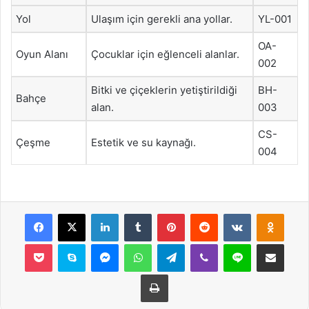
Yol
Ulaşım için gerekli ana yollar.
YL-001
OA-
Oyun Alanı
Çocuklar için eğlenceli alanlar.
002
Bitki ve çiçeklerin yetiştirildiği
BH-
Bahçe
alan.
003
CS-
Çeşme
Estetik ve su kaynağı.
004
Facebook
X
LinkedIn
Tumblr
Pinterest
Reddit
VKontakte
Odnok
Pocket
Skype
Messenger
WhatsApp
Telegram
Viber
Line
E-Posta ile payla
Yazdır