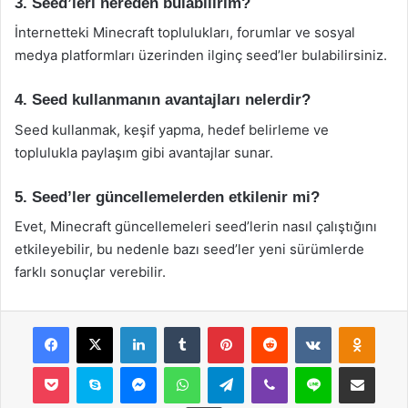
3. Seed’leri nereden bulabilirim?
İnternetteki Minecraft toplulukları, forumlar ve sosyal
medya platformları üzerinden ilginç seed’ler bulabilirsiniz.
4. Seed kullanmanın avantajları nelerdir?
Seed kullanmak, keşif yapma, hedef belirleme ve
toplulukla paylaşım gibi avantajlar sunar.
5. Seed’ler güncellemelerden etkilenir mi?
Evet, Minecraft güncellemeleri seed’lerin nasıl çalıştığını
etkileyebilir, bu nedenle bazı seed’ler yeni sürümlerde
farklı sonuçlar verebilir.
Facebook
X
LinkedIn
Tumblr
Pinterest
Reddit
VKontakte
Odnok
Pocket
Skype
Messenger
WhatsApp
Telegram
Viber
Line
E-Posta ile payla
Yazdır