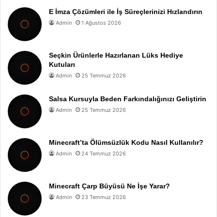
E İmza Çözümleri ile İş Süreçlerinizi Hızlandırın
Admin
1 Ağustos 2026
Seçkin Ürünlerle Hazırlanan Lüks Hediye
Kutuları
Admin
25 Temmuz 2026
Salsa Kursuyla Beden Farkındalığınızı Geliştirin
Admin
25 Temmuz 2026
Minecraft’ta Ölümsüzlük Kodu Nasıl Kullanılır?
Admin
24 Temmuz 2026
Minecraft Çarp Büyüsü Ne İşe Yarar?
Admin
23 Temmuz 2026