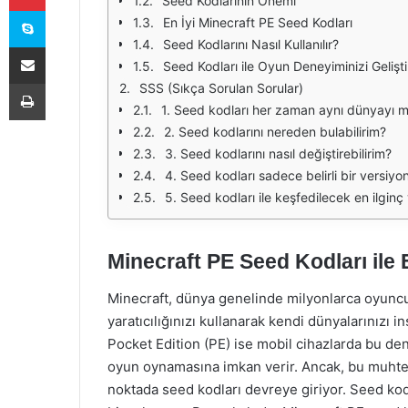
Seed Kodlarının Önemi
Skype
En İyi Minecraft PE Seed Kodları
Seed Kodlarını Nasıl Kullanılır?
E-Posta ile paylaş
Seed Kodları ile Oyun Deneyiminizi Gelişti
Yazdır
SSS (Sıkça Sorulan Sorular)
1. Seed kodları her zaman aynı dünyayı mı
2. Seed kodlarını nereden bulabilirim?
3. Seed kodlarını nasıl değiştirebilirim?
4. Seed kodları sadece belirli bir versiyon
5. Seed kodları ile keşfedilecek en ilginç 
Minecraft PE Seed Kodları ile
Minecraft, dünya genelinde milyonlarca oyunc
yaratıcılığınızı kullanarak kendi dünyalarınızı 
Pocket Edition (PE) ise mobil cihazlarda bu d
oyun oynamasına imkan verir. Ancak, bu muhte
noktada seed kodları devreye giriyor. Seed kodl