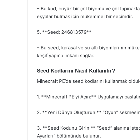
– Bu kod, büyük bir çöl biyomu ve çöl tapınakla
eşyalar bulmak için mükemmel bir seçimdir.
5. **Seed: 246813579**
– Bu seed, karasal ve su altı biyomlarının mü
keşif yapma imkanı sağlar.
Seed Kodlarını Nasıl Kullanılır?
Minecraft PE’de seed kodlarını kullanmak oldukça
1. **Minecraft PE’yi Açın:** Uygulamayı başlat
2. **Yeni Dünya Oluşturun:** “Oyun” sekmesine
3. **Seed Kodunu Girin:** “Seed” alanına iste
Ayarları” bölümünde bulunur.