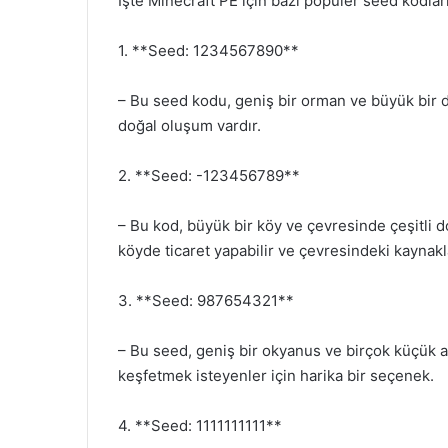
İşte Minecraft PE için bazı popüler seed kodları
1. **Seed: 1234567890**
– Bu seed kodu, geniş bir orman ve büyük bir d
doğal oluşum vardır.
2. **Seed: -123456789**
– Bu kod, büyük bir köy ve çevresinde çeşitli d
köyde ticaret yapabilir ve çevresindeki kaynakla
3. **Seed: 987654321**
– Bu seed, geniş bir okyanus ve birçok küçük a
keşfetmek isteyenler için harika bir seçenek.
4. **Seed: 1111111111**