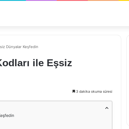
şsiz Dünyalar Keşfedin
odları ile Eşsiz
3 dakika okuma süresi
Keşfedin