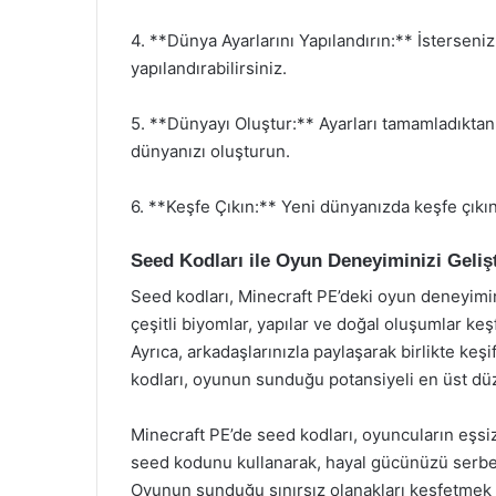
4. **Dünya Ayarlarını Yapılandırın:** İsterseni
yapılandırabilirsiniz.
5. **Dünyayı Oluştur:** Ayarları tamamladıktan
dünyanızı oluşturun.
6. **Keşfe Çıkın:** Yeni dünyanızda keşfe çıkı
Seed Kodları ile Oyun Deneyiminizi Gelişt
Seed kodları, Minecraft PE’deki oyun deneyiminiz
çeşitli biyomlar, yapılar ve doğal oluşumlar keş
Ayrıca, arkadaşlarınızla paylaşarak birlikte keşi
kodları, oyunun sunduğu potansiyeli en üst dü
Minecraft PE’de seed kodları, oyuncuların eşsiz
seed kodunu kullanarak, hayal gücünüzü serbest
Oyunun sunduğu sınırsız olanakları keşfetmek i