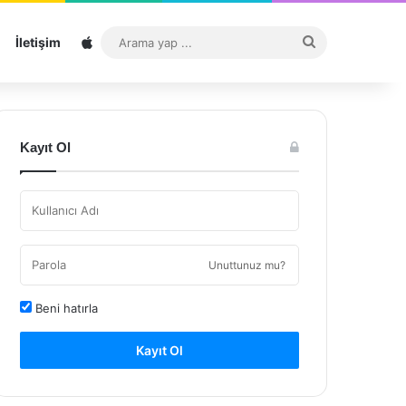
Sitemap
Arama
İletişim
yap
...
Kayıt Ol
Unuttunuz mu?
Beni hatırla
Kayıt Ol