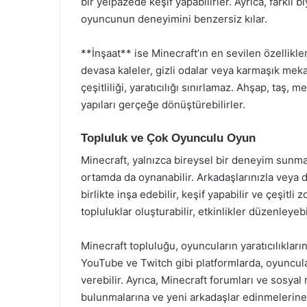
bir yelpazede keşif yapabilirler. Ayrıca, farklı b
oyuncunun deneyimini benzersiz kılar.
**İnşaat** ise Minecraft’ın en sevilen özellikle
devasa kaleler, gizli odalar veya karmaşık mek
çeşitliliği, yaratıcılığı sınırlamaz. Ahşap, taş, 
yapıları gerçeğe dönüştürebilirler.
Topluluk ve Çok Oyunculu Oyun
Minecraft, yalnızca bireysel bir deneyim sunm
ortamda da oynanabilir. Arkadaşlarınızla veya d
birlikte inşa edebilir, keşif yapabilir ve çeşitli
topluluklar oluşturabilir, etkinlikler düzenleyeb
Minecraft topluluğu, oyuncuların yaratıcılıklar
YouTube ve Twitch gibi platformlarda, oyuncul
verebilir. Ayrıca, Minecraft forumları ve sosyal
bulunmalarına ve yeni arkadaşlar edinmelerine 