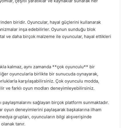
iyomlar, çeşitli yaratıklar ve kaynaklar sunarak her
rinden biridir. Oyuncular, hayal güçlerini kullanarak
anizmalar inşa edebilirler. Oyunun sunduğu blok
metal ve daha birçok malzeme ile oyuncular, hayal ettikleri
akla kalmaz, aynı zamanda **çok oyunculu** bir
iğer oyuncularla birlikte bir sunucuda oynayarak,
 zorluklarla karşılaşabilirsiniz. Çok oyunculu modda,
ilir ve farklı oyun modları deneyimleyebilirsiniz.
ını paylaşmalarını sağlayan birçok platform sunmaktadır.
ar oyun deneyimlerini paylaşarak başkalarına ilham
 medya grupları, oyuncuların bilgi alışverişinde
olanak tanır.