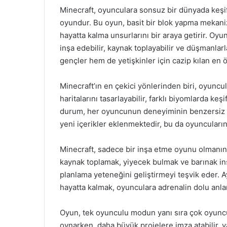
Minecraft, oyunculara sonsuz bir dünyada keşif
oyundur. Bu oyun, basit bir blok yapma mekaniz
hayatta kalma unsurlarını bir araya getirir. Oyun
inşa edebilir, kaynak toplayabilir ve düşmanlarl
gençler hem de yetişkinler için cazip kılan en ö
Minecraft’ın en çekici yönlerinden biri, oyunc
haritalarını tasarlayabilir, farklı biyomlarda keşi
durum, her oyuncunun deneyiminin benzersiz o
yeni içerikler eklenmektedir, bu da oyuncuların i
Minecraft, sadece bir inşa etme oyunu olmanı
kaynak toplamak, yiyecek bulmak ve barınak in
planlama yeteneğini geliştirmeyi teşvik eder. 
hayatta kalmak, oyunculara adrenalin dolu anlar
Oyun, tek oyunculu modun yanı sıra çok oyuncul
oynarken, daha büyük projelere imza atabilir, y