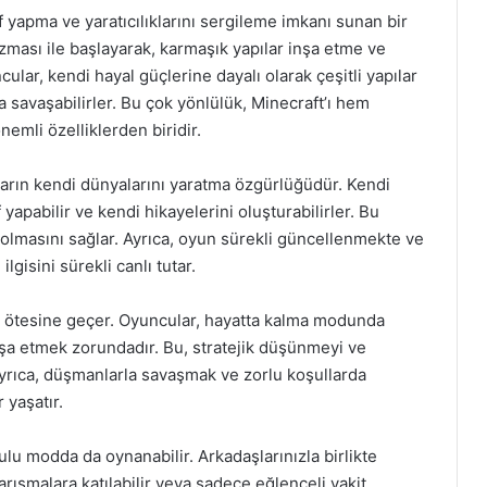
 yapma ve yaratıcılıklarını sergileme imkanı sunan bir
ması ile başlayarak, karmaşık yapılar inşa etme ve
cular, kendi hayal güçlerine dayalı olarak çeşitli yapılar
a savaşabilirler. Bu çok yönlülük, Minecraft’ı hem
nemli özelliklerden biridir.
uların kendi dünyalarını yaratma özgürlüğüdür. Kendi
f yapabilir ve kendi hikayelerini oluşturabilirler. Bu
lmasını sağlar. Ayrıca, oyun sürekli güncellenmekte ve
lgisini sürekli canlı tutar.
n ötesine geçer. Oyuncular, hayatta kalma modunda
şa etmek zorundadır. Bu, stratejik düşünmeyi ve
Ayrıca, düşmanlarla savaşmak ve zorlu koşullarda
 yaşatır.
u modda da oynanabilir. Arkadaşlarınızla birlikte
arışmalara katılabilir veya sadece eğlenceli vakit