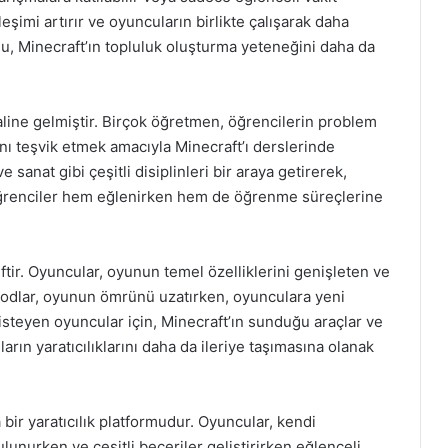
eşimi artırır ve oyuncuların birlikte çalışarak daha
Bu, Minecraft’ın topluluk oluşturma yeteneğini daha da
aline gelmiştir. Birçok öğretmen, öğrencilerin problem
ını teşvik etmek amacıyla Minecraft’ı derslerinde
sanat gibi çeşitli disiplinleri bir araya getirerek,
 öğrenciler hem eğlenirken hem de öğrenme süreçlerine
tir. Oyuncular, oyunun temel özelliklerini genişleten ve
u modlar, oyunun ömrünü uzatırken, oyunculara yeni
steyen oyuncular için, Minecraft’ın sunduğu araçlar ve
rın yaratıcılıklarını daha da ileriye taşımasına olanak
bir yaratıcılık platformudur. Oyuncular, kendi
lunurken ve çeşitli beceriler geliştirirken eğlenceli