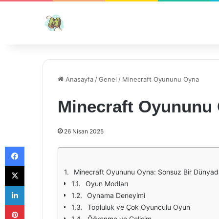
Anasayfa
/
Genel
/
Minecraft Oyununu Oyna
Minecraft Oyununu
26 Nisan 2025
Facebook
X
Minecraft Oyununu Oyna: Sonsuz Bir Dünya
Oyun Modları
LinkedIn
Oynama Deneyimi
Pinterest
Topluluk ve Çok Oyunculu Oyun
Öğrenme ve Gelişim