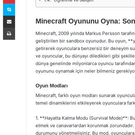
Skype
E-Posta ile paylaş
Minecraft Oyununu Oyna: Son
Yazdır
Minecraft, 2009 yılında Markus Persson tarafı
geliştirilen bir sandbox oyunudur. Bu oyun, **ya
getirerek oyunculara benzersiz bir deneyim su
ve oyuncular, bu dünyayı diledikleri gibi şekillen
dünya genelinde milyonlarca oyuncu tarafından
oyununu oynamak için neler bilmeniz gerekiyor?
Oyun Modları
Minecraft, farklı oyun modları sunarak oyuncul
temel dinamiklerini etkileyerek oyunculara fark
1. **Hayatta Kalma Modu (Survival Mode)**: Bu
etmek ve canavarlardan korunmak zorundadır. H
durumunu yönetmelisiniz. Bu mod, oyunculara 