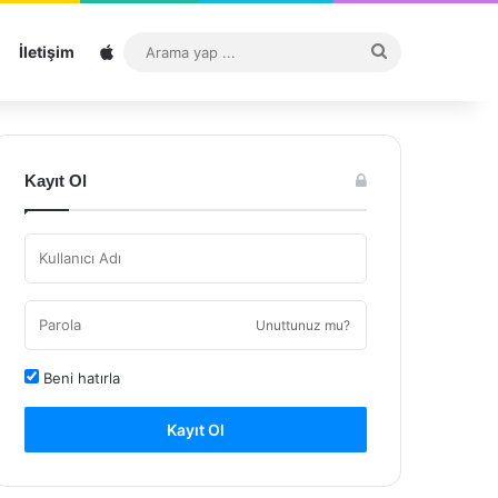
Sitemap
Arama
İletişim
yap
...
Kayıt Ol
Unuttunuz mu?
Beni hatırla
Kayıt Ol