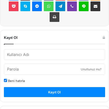
Pocket
Skype
Messenger
WhatsApp
Telegram
Viber
Line
E-Posta ile payla
Yazdır
Kayıt Ol
Unuttunuz mu?
Beni hatırla
Kayıt Ol