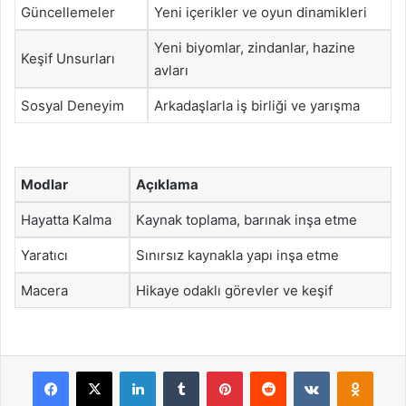
Güncellemeler
Yeni içerikler ve oyun dinamikleri
Yeni biyomlar, zindanlar, hazine
Keşif Unsurları
avları
Sosyal Deneyim
Arkadaşlarla iş birliği ve yarışma
Modlar
Açıklama
Hayatta Kalma
Kaynak toplama, barınak inşa etme
Yaratıcı
Sınırsız kaynakla yapı inşa etme
Macera
Hikaye odaklı görevler ve keşif
Facebook
X
LinkedIn
Tumblr
Pinterest
Reddit
VKontakte
Odnok