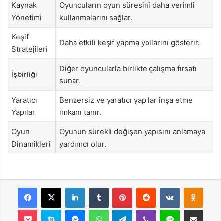
Kaynak
Oyuncuların oyun süresini daha verimli
Yönetimi
kullanmalarını sağlar.
Keşif
Daha etkili keşif yapma yollarını gösterir.
Stratejileri
Diğer oyuncularla birlikte çalışma fırsatı
İşbirliği
sunar.
Yaratıcı
Benzersiz ve yaratıcı yapılar inşa etme
Yapılar
imkanı tanır.
Oyun
Oyunun sürekli değişen yapısını anlamaya
Dinamikleri
yardımcı olur.
Facebook
X
LinkedIn
Tumblr
Pinterest
Reddit
VKontakte
Odnok
Pocket
Skype
Messenger
WhatsApp
Telegram
Viber
Line
E-Posta ile payla