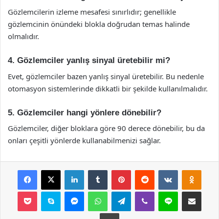
Gözlemcilerin izleme mesafesi sınırlıdır; genellikle
gözlemcinin önündeki blokla doğrudan temas halinde
olmalıdır.
4. Gözlemciler yanlış sinyal üretebilir mi?
Evet, gözlemciler bazen yanlış sinyal üretebilir. Bu nedenle
otomasyon sistemlerinde dikkatli bir şekilde kullanılmalıdır.
5. Gözlemciler hangi yönlere dönebilir?
Gözlemciler, diğer bloklara göre 90 derece dönebilir, bu da
onları çeşitli yönlerde kullanabilmenizi sağlar.
Facebook
X
LinkedIn
Tumblr
Pinterest
Reddit
VKontakte
Odnok
Pocket
Skype
Messenger
WhatsApp
Telegram
Viber
Line
E-Posta ile payla
Yazdır