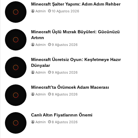
Minecraft Şalter Yapımı: Adım Adım Rehber
Admin
10 Ağustos 2026
Minecraft Üçlü Mızrak Büyüleri: Gücünüzü
Artırın
Admin
9 Ağustos 2026
Minecraft Ücretsiz Oyun: Keşfetmeye Hazır
Dünyalar
Admin
9 Ağustos 2026
Minecraft’ta Örümcek Adam Macerası
Admin
8 Ağustos 2026
Canlı Altın Fiyatlarının Önemi
Admin
8 Ağustos 2026