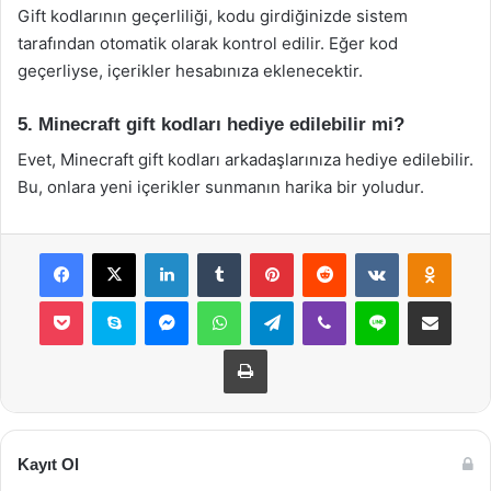
Gift kodlarının geçerliliği, kodu girdiğinizde sistem
tarafından otomatik olarak kontrol edilir. Eğer kod
geçerliyse, içerikler hesabınıza eklenecektir.
5. Minecraft gift kodları hediye edilebilir mi?
Evet, Minecraft gift kodları arkadaşlarınıza hediye edilebilir.
Bu, onlara yeni içerikler sunmanın harika bir yoludur.
Facebook
X
LinkedIn
Tumblr
Pinterest
Reddit
VKontakte
Odnok
Pocket
Skype
Messenger
WhatsApp
Telegram
Viber
Line
E-Posta ile payla
Yazdır
Kayıt Ol