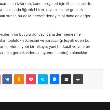
asarımları izlerken, kendi projeleri için ilham alabilirler.
ynı zamanda öğretici birer kaynak haline gelir. Her
satı sunar, bu da Minecraft deneyimini daha da değerli
eyicilerin bu büyülü dünyayı daha derinlemesine
ar, topluluk etkileşimi ve yaratıcılığı teşvik eden bu
r bir video, yeni bir hikaye, yeni bir keşif ve yeni bir
ları için gerçek videolar, oyunun sunduğu olanakları
st
Reddit
VKontakte
Odnoklassniki
Pocket
Skype
Messenger
E-Posta ile paylaş
Yazdır