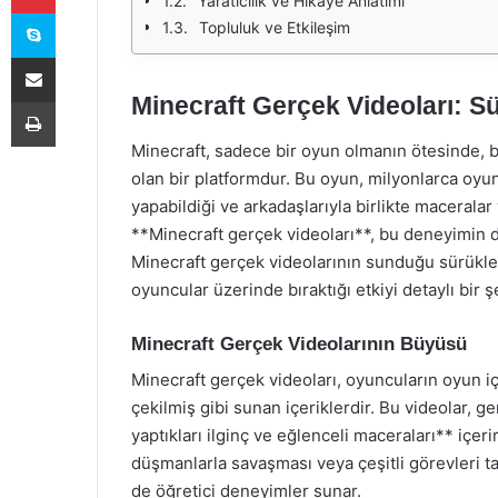
Yaratıcılık ve Hikaye Anlatımı
Skype
Topluluk ve Etkileşim
E-Posta ile paylaş
Minecraft Gerçek Videoları: S
Yazdır
Minecraft, sadece bir oyun olmanın ötesinde, b
olan bir platformdur. Bu oyun, milyonlarca oyunc
yapabildiği ve arkadaşlarıyla birlikte maceralar
**Minecraft gerçek videoları**, bu deneyimin 
Minecraft gerçek videolarının sunduğu sürükleyi
oyuncular üzerinde bıraktığı etkiyi detaylı bir 
Minecraft Gerçek Videolarının Büyüsü
Minecraft gerçek videoları, oyuncuların oyun i
çekilmiş gibi sunan içeriklerdir. Bu videolar, g
yaptıkları ilginç ve eğlenceli maceraları** içer
düşmanlarla savaşması veya çeşitli görevleri t
de öğretici deneyimler sunar.