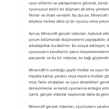
oyun stillerini ve yaklaşımlarını görerek, kendi 
oyuncunun belirli bir düşmanı alt etme yöntemi 
fikirler ve ilham verebilir. Bu durum, Minecraft 
böylece herkes daha iyi bir oyuncu olma yolunda
Ayrıca, Minecraft gerçek videoları, topluluk etkil
yorum bölümünde düşüncelerini paylaşabilir, di
arkadaşlıklar kurabilirler. Bu sosyal etkileşim,
oyuncuların kendilerini yalnız hissetmemelerin
parçasıdır ve bu tür videolar, bu bağı güçlendiri
Minecraft’ın sunduğu çeşitli modlar ve oyun türle
Hayatta kalma, yaratıcı veya macera modları gibi f
mod, farklı stratejiler ve oyun dinamikleri gerekt
deneyimleme ve kendi oyunlarına entegre etme 
içerik, gerçek videolar sayesinde daha da geniş
Minecraft gerçek videoları, oyuncuların yaratıcıl