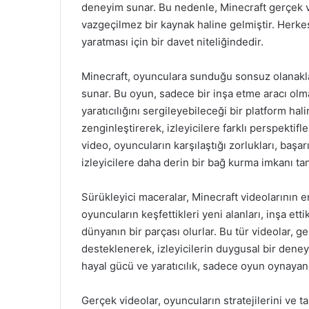
deneyim sunar. Bu nedenle, Minecraft gerçek vi
vazgeçilmez bir kaynak haline gelmiştir. Herk
yaratması için bir davet niteliğindedir.
Minecraft, oyunculara sunduğu sonsuz olanakl
sunar. Bu oyun, sadece bir inşa etme aracı ol
yaratıcılığını sergileyebileceği bir platform ha
zenginleştirerek, izleyicilere farklı perspektif
video, oyuncuların karşılaştığı zorlukları, başa
izleyicilere daha derin bir bağ kurma imkanı tan
Sürükleyici maceralar, Minecraft videolarının en 
oyuncuların keşfettikleri yeni alanları, inşa ettik
dünyanın bir parçası olurlar. Bu tür videolar, ge
desteklenerek, izleyicilerin duygusal bir dene
hayal gücü ve yaratıcılık, sadece oyun oynayanla
Gerçek videolar, oyuncuların stratejilerini ve tak