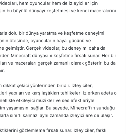
deoları, hem oyuncular hem de izleyiciler için
esin bu büyülü dünyayı keşfetmesi ve kendi maceralarını
arla dolu bir dünya yaratma ve keşfetme deneyimi
manın ötesinde, oyuncuların hayal gücünü ve
line gelmiştir. Gerçek videolar, bu deneyimi daha da
lerden Minecraft dünyasını keşfetme fırsatı sunar. Her bir
rıları ve maceraları gerçek zamanlı olarak gösterir, bu da
ır.
dikkat çekici yönlerinden biridir. İzleyiciler,
leri yapıları ve karşılaştıkları tehlikeleri izlerken adeta o
nellikle etkileyici müzikler ve ses efektleriyle
yim yaşamasını sağlar. Bu sayede, Minecraft’ın sunduğu
rla sınırlı kalmaz; aynı zamanda izleyicilere de ulaşır.
tiklerini gözlemleme fırsatı sunar. İzleyiciler, farklı