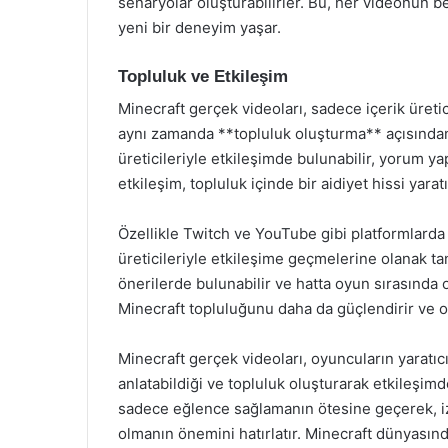
senaryolar oluşturabilirler. Bu, her videonun b
yeni bir deneyim yaşar.
Topluluk ve Etkileşim
Minecraft gerçek videoları, sadece içerik üretic
aynı zamanda **topluluk oluşturma** açısından da
üreticileriyle etkileşimde bulunabilir, yorum ya
etkileşim, topluluk içinde bir aidiyet hissi yarat
Özellikle Twitch ve YouTube gibi platformlarda ya
üreticileriyle etkileşime geçmelerine olanak tanır
önerilerde bulunabilir ve hatta oyun sırasında on
Minecraft topluluğunu daha da güçlendirir ve o
Minecraft gerçek videoları, oyuncuların yaratıcıl
anlatabildiği ve topluluk oluşturarak etkileşimd
sadece eğlence sağlamanın ötesine geçerek, izl
olmanın önemini hatırlatır. Minecraft dünyasında