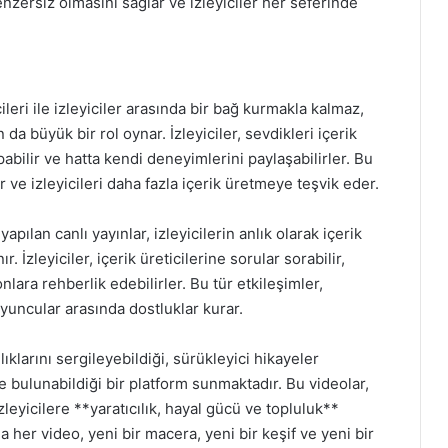
enzersiz olmasını sağlar ve izleyiciler her seferinde
ileri ile izleyiciler arasında bir bağ kurmakla kalmaz,
 büyük bir rol oynar. İzleyiciler, sevdikleri içerik
pabilir ve hatta kendi deneyimlerini paylaşabilirler. Bu
ır ve izleyicileri daha fazla içerik üretmeye teşvik eder.
pılan canlı yayınlar, izleyicilerin anlık olarak içerik
. İzleyiciler, içerik üreticilerine sorular sorabilir,
lara rehberlik edebilirler. Bu tür etkileşimler,
yuncular arasında dostluklar kurar.
ıklarını sergileyebildiği, sürükleyici hikayeler
e bulunabildiği bir platform sunmaktadır. Bu videolar,
eyicilere **yaratıcılık, hayal gücü ve topluluk**
 her video, yeni bir macera, yeni bir keşif ve yeni bir