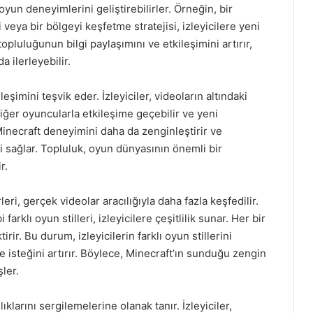
oyun deneyimlerini geliştirebilirler. Örneğin, bir
veya bir bölgeyi keşfetme stratejisi, izleyicilere yeni
topluluğunun bilgi paylaşımını ve etkileşimini artırır,
 ilerleyebilir.
eşimini teşvik eder. İzleyiciler, videoların altındaki
ğer oyuncularla etkileşime geçebilir ve yeni
 Minecraft deneyimini daha da zenginleştirir ve
i sağlar. Topluluk, oyun dünyasının önemli bir
r.
ri, gerçek videolar aracılığıyla daha fazla keşfedilir.
arklı oyun stilleri, izleyicilere çeşitlilik sunar. Her bir
irir. Bu durum, izleyicilerin farklı oyun stillerini
isteğini artırır. Böylece, Minecraft’ın sunduğu zengin
ler.
ıklarını sergilemelerine olanak tanır. İzleyiciler,