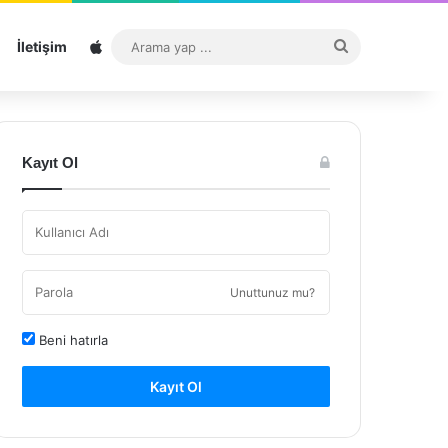
Sitemap
Arama
İletişim
yap
...
Kayıt Ol
Unuttunuz mu?
Beni hatırla
Kayıt Ol