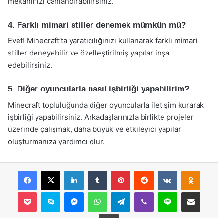
mekanınızı canlandırabilirsiniz.
4. Farklı mimari stiller denemek mümkün mü?
Evet! Minecraft’ta yaratıcılığınızı kullanarak farklı mimari
stiller deneyebilir ve özelleştirilmiş yapılar inşa
edebilirsiniz.
5. Diğer oyuncularla nasıl işbirliği yapabilirim?
Minecraft topluluğunda diğer oyuncularla iletişim kurarak
işbirliği yapabilirsiniz. Arkadaşlarınızla birlikte projeler
üzerinde çalışmak, daha büyük ve etkileyici yapılar
oluşturmanıza yardımcı olur.
Facebook
X
LinkedIn
Tumblr
Pinterest
Reddit
VKontakte
Odnok
Pocket
Skype
Messenger
WhatsApp
Telegram
Viber
Line
E-Posta ile payla
Yazdır