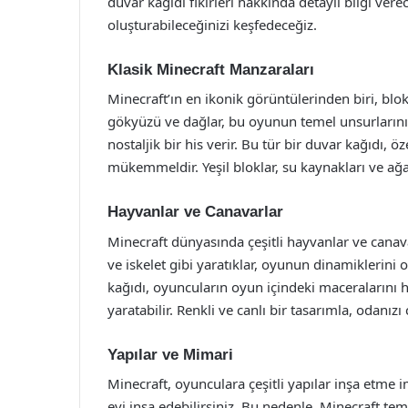
duvar kağıdı fikirleri hakkında detaylı bilgi verec
oluşturabileceğinizi keşfedeceğiz.
Klasik Minecraft Manzaraları
Minecraft’ın en ikonik görüntülerinden biri, blok
gökyüzü ve dağlar, bu oyunun temel unsurlarını 
nostaljik bir his verir. Bu tür bir duvar kağıdı, 
mükemmeldir. Yeşil bloklar, su kaynakları ve ağa
Hayvanlar ve Canavarlar
Minecraft dünyasında çeşitli hayvanlar ve canav
ve iskelet gibi yaratıklar, oyunun dinamiklerini 
kağıdı, oyuncuların oyun içindeki maceralarını hat
yaratabilir. Renkli ve canlı bir tasarımla, odanızı 
Yapılar ve Mimari
Minecraft, oyunculara çeşitli yapılar inşa etme
evi inşa edebilirsiniz. Bu nedenle, Minecraft tema