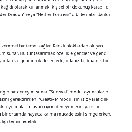
 kağıdı olarak kullanmak, kişisel bir dokunuş katabilir.
nder Dragon” veya “Nether Fortress” gibi temalar da ilgi
mükemmel bir temel sağlar. Renkli bloklardan oluşan
m sunar. Bu tür tasarımlar, özellikle gençler ve genç
syonları ve geometrik desenlerle, odanızda dinamik bir
zengin bir deneyim sunar. “Survival” modu, oyuncuların
nı gerektirirken, “Creative” modu, sınırsız yaratıcılık
k, oyuncuların favori oyun deneyimlerini yansıtır.
rlu bir ortamda hayatta kalma mücadelesini simgelerken,
ılığı temsil edebilir.