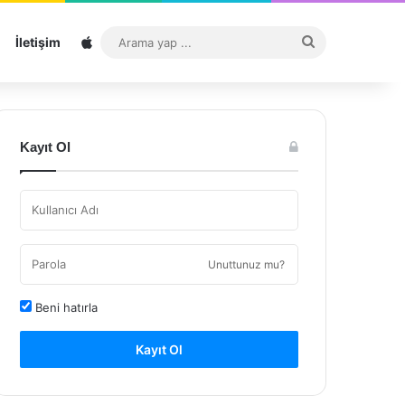
Sitemap
Arama
İletişim
yap
...
Kayıt Ol
Unuttunuz mu?
Beni hatırla
Kayıt Ol