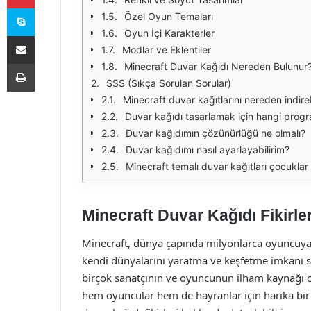
Skype
Özel Oyun Temaları
Oyun İçi Karakterler
E-Posta ile paylaş
Modlar ve Eklentiler
Yazdır
Minecraft Duvar Kağıdı Nereden Bulunur
SSS (Sıkça Sorulan Sorular)
Minecraft duvar kağıtlarını nereden indireb
Duvar kağıdı tasarlamak için hangi progra
Duvar kağıdımın çözünürlüğü ne olmalı?
Duvar kağıdımı nasıl ayarlayabilirim?
Minecraft temalı duvar kağıtları çocukla
Minecraft Duvar Kağıdı Fikirler
Minecraft, dünya çapında milyonlarca oyuncuya
kendi dünyalarını yaratma ve keşfetme imkanı su
birçok sanatçının ve oyuncunun ilham kaynağı ol
hem oyuncular hem de hayranlar için harika bi