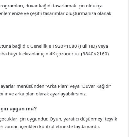
rogramları, duvar kağıdı tasarlamak için oldukça
üzenlemenize ve çeşitli tasarımlar oluşturmanıza olanak
utuna bağlıdır. Genellikle 1920×1080 (Full HD) veya
Daha büyük ekranlar için 4K çözünürlük (3840×2160)
ın ayarlar menüsünden “Arka Plan” veya “Duvar Kağıdı”
lir ve arka plan olarak ayarlayabilirsiniz.
 için uygun mu?
e çocuklar için uygundur. Oyun, yaratıcı düşünmeyi teşvik
er zaman içerikleri kontrol etmekte fayda vardır.