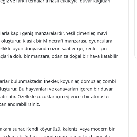
eğiz ve farklı temalarla nasıl etkileyici duvar kağıtları
larla kaplı geniş manzaralardır. Yeşil çimenler, mavi
oluşturur. Klasik bir Minecraft manzarası, oyunculara
özellikle oyun dünyasında uzun saatler geçirenler için
çlarla dolu bir manzara, odanıza doğal bir hava katabilir.
arlar bulunmaktadır. İnekler, koyunlar, domuzlar, zombi
oluşturur. Bu hayvanları ve canavarları içeren bir duvar
ırlatır. Özellikle çocuklar için eğlenceli bir atmosfer
canlandırabilirsiniz.
 imkanı sunar. Kendi köyünüzü, kalenizi veya modern bir
lı duvar kağıtları arasında mimari yapılar da yer alır.