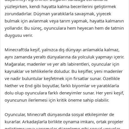
yüzleşirken, kendi hayatta kalma becerilerini geliştirmek
zorundadırlar. Düşman yaratıklarla savaşmak, yiyecek
bulmak için avlanmak veya tarım yapmak, hayatta kalmanın
yollarıdır. Bu süreç, oyunculara hem heyecan hem de tatmin
duygusu verir.
Minecraft’da keşif, yalnızca dış dünyayı anlamakla kalmaz,
aynı zamanda yeraltı dünyalarına da yolculuk yapmayı içerir.
Mağaralar, madenler ve yer altı labirentleri, oyuncular için
kaynaklar ve tehlikelerle doludur. Bu keşifler, yeni madenler
ve nadir buluntular keşfetmek için fırsatlar sunar. Özellikle
Nether ve End gibi boyutlar, farklı biyomlar ve yaratıklarla
dolu olup oyunculara farklı deneyimler sunar. Her yeni keşif,
oyuncunun ilerlemesi için kritik öneme sahip olabilir.
Oyuncular, Minecraft dünyasında sosyal etkileşimler de
kurarlar. Arkadaşlarla birlikte oynama imkanı, ortak projeler
geliştirme veya yarışmalar düzenleme gibi sosyal unsurlar,