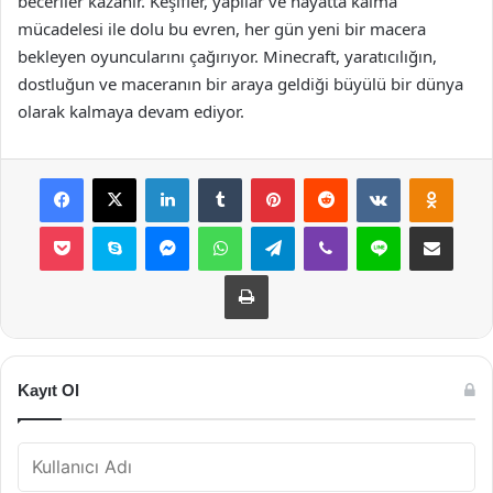
beceriler kazanır. Keşifler, yapılar ve hayatta kalma
mücadelesi ile dolu bu evren, her gün yeni bir macera
bekleyen oyuncularını çağırıyor. Minecraft, yaratıcılığın,
dostluğun ve maceranın bir araya geldiği büyülü bir dünya
olarak kalmaya devam ediyor.
Facebook
X
LinkedIn
Tumblr
Pinterest
Reddit
VKontakte
Odnok
Pocket
Skype
Messenger
WhatsApp
Telegram
Viber
Line
E-Posta ile payla
Yazdır
Kayıt Ol