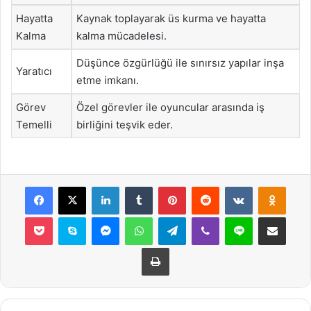
Hayatta
Kaynak toplayarak üs kurma ve hayatta
Kalma
kalma mücadelesi.
Düşünce özgürlüğü ile sınırsız yapılar inşa
Yaratıcı
etme imkanı.
Görev
Özel görevler ile oyuncular arasında iş
Temelli
birliğini teşvik eder.
Facebook
X
LinkedIn
Tumblr
Pinterest
Reddit
VKontakte
Odnok
Pocket
Skype
Messenger
WhatsApp
Telegram
Viber
Line
E-Posta ile payla
Yazdır