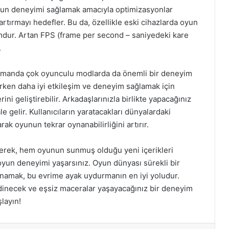
ir oyun deneyimi sağlamak amacıyla optimizasyonlar
tırmayı hedefler. Bu da, özellikle eski cihazlarda oyun
mdur. Artan FPS (frame per second – saniyedeki kare
.
 zamanda çok oyunculu modlarda da önemli bir deneyim
rken daha iyi etkileşim ve deneyim sağlamak için
i geliştirebilir. Arkadaşlarınızla birlikte yapacağınız
e gelir. Kullanıcıların yaratacakları dünyalardaki
rak oyunun tekrar oynanabilirliğini artırır.
rerek, hem oyunun sunmuş olduğu yeni içerikleri
oyun deneyimi yaşarsınız. Oyun dünyası sürekli bir
ynamak, bu evrime ayak uydurmanın en iyi yoludur.
 edinecek ve eşsiz maceralar yaşayacağınız bir deneyim
layın!