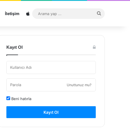
Sitemap
Arama
İletişim
yap
...
Kayıt Ol
Unuttunuz mu?
Beni hatırla
Kayıt Ol