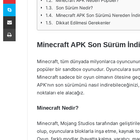
Minecraft APK Neden Popüler?
Skype
Son Sürüm Nedir?
Minecraft APK Son Sürümü Nereden İndiri
E-Posta ile paylaş
Dikkat Edilmesi Gerekenler
Yazdır
Minecraft APK Son Sürüm İndi
Minecraft, tüm dünyada milyonlarca oyuncunun
popüler bir sandbox oyunudur. Oyunculara sundu
Minecraft sadece bir oyun olmanın ötesine geçe
APK’nın son sürümünü nasıl indirebileceğinizi,
noktaları ele alacağız.
Minecraft Nedir?
Minecraft, Mojang Studios tarafından geliştirile
olup, oyunculara bloklarla inşa etme, kaynak t
Oyun, farklı modlar (hayatta kalma, yaratıcı, ma