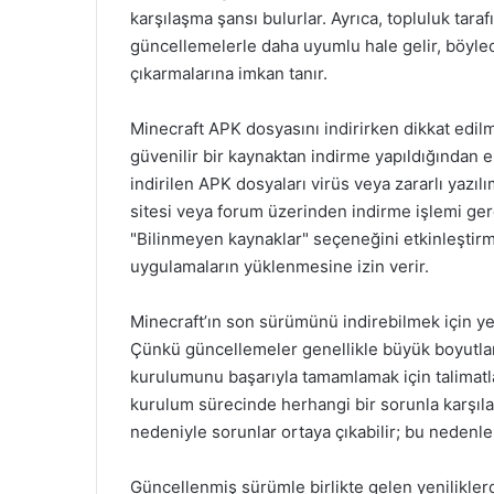
karşılaşma şansı bulurlar. Ayrıca, topluluk tara
güncellemelerle daha uyumlu hale gelir, böylece
çıkarmalarına imkan tanır.
Minecraft APK dosyasını indirirken dikkat edilm
güvenilir bir kaynaktan indirme yapıldığından
indirilen APK dosyaları virüs veya zararlı yazılı
sitesi veya forum üzerinden indirme işlemi gerçe
"Bilinmeyen kaynaklar" seçeneğini etkinleştirme
uygulamaların yüklenmesine izin verir.
Minecraft’ın son sürümünü indirebilmek için ye
Çünkü güncellemeler genellikle büyük boyutlar
kurulumunu başarıyla tamamlamak için talimatla
kurulum sürecinde herhangi bir sorunla karşıla
nedeniyle sorunlar ortaya çıkabilir; bu nedenl
Güncellenmiş sürümle birlikte gelen yeniliklerd