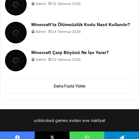
Admin
25 Temmuz 2026
Minecraft’ta Ölümsüzlük Kodu Nasıl Kullanılır?
Admin
24 Temmuz 2026
Minecraft Çarp Büyüsü Ne İşe Yarar?
Admin
23 Temmuz 2026
Daha Fazla Yükle
unblocked games
evden eve nakliyat