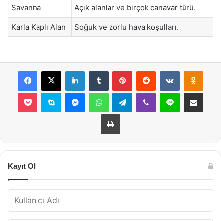
Savanna
Açık alanlar ve birçok canavar türü.
Karla Kaplı Alan
Soğuk ve zorlu hava koşulları.
Facebook
X
LinkedIn
Tumblr
Pinterest
Reddit
VKontakte
Odnok
Pocket
Skype
Messenger
WhatsApp
Telegram
Viber
Line
E-Posta ile payla
Yazdır
Kayıt Ol