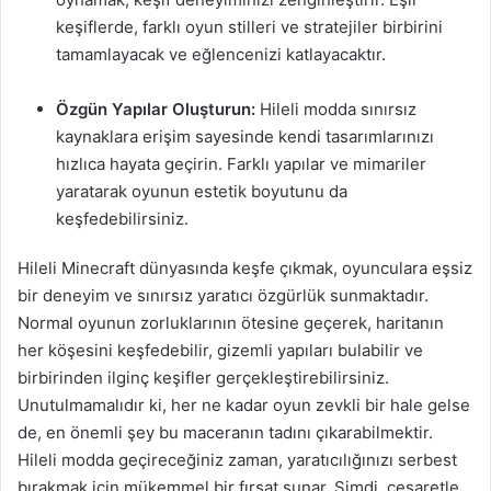
keşiflerde, farklı oyun stilleri ve stratejiler birbirini
tamamlayacak ve eğlencenizi katlayacaktır.
Özgün Yapılar Oluşturun:
Hileli modda sınırsız
kaynaklara erişim sayesinde kendi tasarımlarınızı
hızlıca hayata geçirin. Farklı yapılar ve mimariler
yaratarak oyunun estetik boyutunu da
keşfedebilirsiniz.
Hileli Minecraft dünyasında keşfe çıkmak, oyunculara eşsiz
bir deneyim ve sınırsız yaratıcı özgürlük sunmaktadır.
Normal oyunun zorluklarının ötesine geçerek, haritanın
her köşesini keşfedebilir, gizemli yapıları bulabilir ve
birbirinden ilginç keşifler gerçekleştirebilirsiniz.
Unutulmamalıdır ki, her ne kadar oyun zevkli bir hale gelse
de, en önemli şey bu maceranın tadını çıkarabilmektir.
Hileli modda geçireceğiniz zaman, yaratıcılığınızı serbest
bırakmak için mükemmel bir fırsat sunar. Şimdi, cesaretle