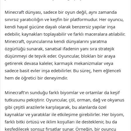
Minecraft dünyası, sadece bir oyun değil, aynı zamanda
sınırsız yaratıcılığın ve keşfin bir platformudur. Her oyuncu,
kendi hayal gücüne dayalı olarak benzersiz yapılar inşa
edebilir, kaynakları toplayabilir ve farklı maceralara atılabilir.
Minecraft, oyuncularına kendi dünyalarını yaratma
özgürlüğü sunarak, sanatsal ifadenin yanı sıra stratejik
düşünmeyi de teşvik eder. Oyuncular, blokları bir araya
getirerek devasa kaleler, karmaşık mekanizmalar veya
sadece basit evler inşa edebilirler. Bu süreç, hem eğlenceli
hem de öğretici bir deneyimdir.
Minecraft’ın sunduğu farklı biyomlar ve ortamlar da keşif
tutkusunu pekiştirir. Oyuncular, çöl, orman, dağ ve okyanus
gibi çeşitli arazilerle karşılaşarak, bu alanlarda özel
kaynaklar ve yaratıklar ile etkileşime girebilirler. Her biyom,
farklı bitki örtüsü ve iklim koşulları ile desteklenir, bu da
keşfedilecek sonsuz fırsatlar sunar. Örneğin, bir oyuncu