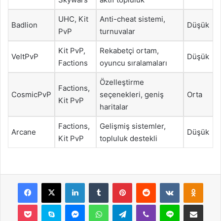
UHC, Kit
Anti-cheat sistemi,
Badlion
Düşük
PvP
turnuvalar
Kit PvP,
Rekabetçi ortam,
VeltPvP
Düşük
Factions
oyuncu sıralamaları
Özelleştirme
Factions,
CosmicPvP
seçenekleri, geniş
Orta
Kit PvP
haritalar
Factions,
Gelişmiş sistemler,
Arcane
Düşük
Kit PvP
topluluk destekli
Facebook
X
LinkedIn
Tumblr
Pinterest
Reddit
VKontakte
Odnok
Pocket
Skype
Messenger
WhatsApp
Telegram
Viber
Line
E-Posta ile payla