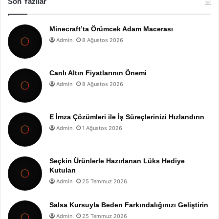
Son Yazılar
Minecraft’ta Örümcek Adam Macerası
Admin
8 Ağustos 2026
Canlı Altın Fiyatlarının Önemi
Admin
8 Ağustos 2026
E İmza Çözümleri ile İş Süreçlerinizi Hızlandırın
Admin
1 Ağustos 2026
Seçkin Ürünlerle Hazırlanan Lüks Hediye
Kutuları
Admin
25 Temmuz 2026
Salsa Kursuyla Beden Farkındalığınızı Geliştirin
Admin
25 Temmuz 2026