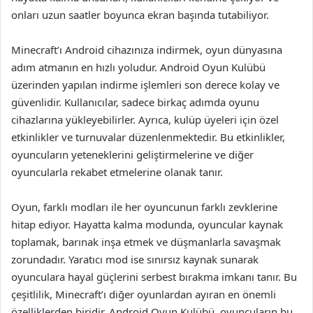
onları uzun saatler boyunca ekran başında tutabiliyor.
Minecraft’ı Android cihazınıza indirmek, oyun dünyasına
adım atmanın en hızlı yoludur. Android Oyun Kulübü
üzerinden yapılan indirme işlemleri son derece kolay ve
güvenlidir. Kullanıcılar, sadece birkaç adımda oyunu
cihazlarına yükleyebilirler. Ayrıca, kulüp üyeleri için özel
etkinlikler ve turnuvalar düzenlenmektedir. Bu etkinlikler,
oyuncuların yeteneklerini geliştirmelerine ve diğer
oyuncularla rekabet etmelerine olanak tanır.
Oyun, farklı modları ile her oyuncunun farklı zevklerine
hitap ediyor. Hayatta kalma modunda, oyuncular kaynak
toplamak, barınak inşa etmek ve düşmanlarla savaşmak
zorundadır. Yaratıcı mod ise sınırsız kaynak sunarak
oyunculara hayal güçlerini serbest bırakma imkanı tanır. Bu
çeşitlilik, Minecraft’ı diğer oyunlardan ayıran en önemli
özelliklerden biridir. Android Oyun Kulübü, oyuncuların bu