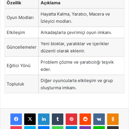
Özellik
Açıklama
Hayatta Kalma, Yaratıcı, Macera ve
Oyun Modları
İzleyici modları.
Etkileşim
Arkadaşlarla çevrimiçi oyun imkanı.
Yeni bloklar, yaratıklar ve içerikler
Güncellemeler
düzenli olarak eklenir.
Problem çözme ve yaratıcılığı teşvik
Eğitici Yönü
eder.
Diğer oyuncularla etkileşim ve grup
Topluluk
oluşturma imkanı.
Facebook
X
LinkedIn
Tumblr
Pinterest
Reddit
VKontakte
Odnok
Pocket
Skype
Messenger
WhatsApp
Telegram
Viber
Line
E-Posta ile payla